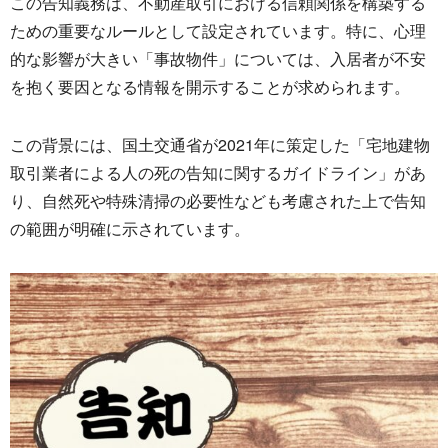
この告知義務は、
不動産取引における信頼関係を構築する
ための重要なルールとして
設定されています。特に、心理
的な影響が大きい「事故物件」
については、
入居者が不安
を抱く要因となる情報を開示することが求められます
。
この背景には、国土交通省が2021年に策定した「
宅地建物
取引業者による人の死の告知に関するガイドライン」
があ
り、
自然死や特殊清掃の必要性なども考慮された上で告知
の範囲が明確
に示されています。