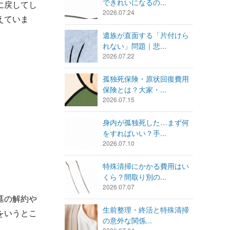
できれいになるの...
に戻してし
2026.07.24
えていま
遺族が直面する「片付けら
れない」問題｜悲...
2026.07.22
孤独死保険・原状回復費用
保険とは？大家・...
2026.07.15
身内が孤独死した…まず何
をすればいい？手...
2026.07.10
特殊清掃にかかる費用はい
くら？間取り別の...
2026.07.07
墓の解約や
生前整理・終活と特殊清掃
をいうとこ
の意外な関係...